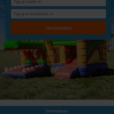
je
naam
Typ
in
je
e-
Verzenden
mailadres
in
Stormbaan