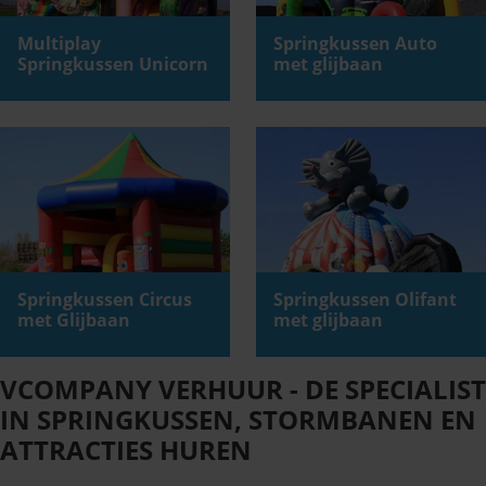
Multiplay
Springkussen Auto
Springkussen Unicorn
met glijbaan
Springkussen Circus
Springkussen Olifant
met Glijbaan
met glijbaan
VCOMPANY VERHUUR - DE SPECIALIST
IN SPRINGKUSSEN, STORMBANEN EN
ATTRACTIES HUREN