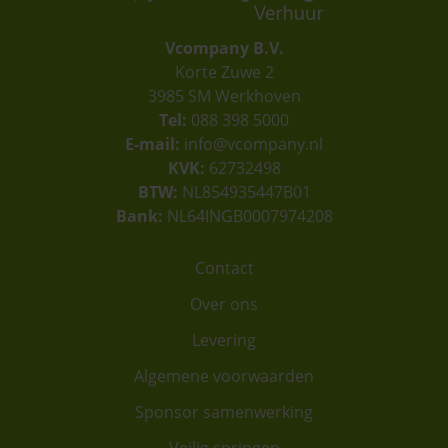
Vcompany B.V.
Korte Zuwe 2
3985 SM Werkhoven
Tel:
088 398 5000
E-mail:
info@vcompany.nl
KVK:
62732498
BTW:
NL854935447B01
Bank:
NL64INGB0007974208
Contact
Over ons
Levering
Algemene voorwaarden
Sponsor samenwerking
Veilig springen