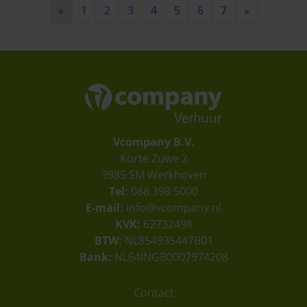
«
1
2
3
4
5
6
7
»
Vcompany B.V.
Korte Zuwe 2
3985 SM Werkhoven
Tel:
088 398 5000
E-mail:
info@vcompany.nl
KVK:
62732498
BTW:
NL854935447B01
Bank:
NL64INGB0007974208
Contact