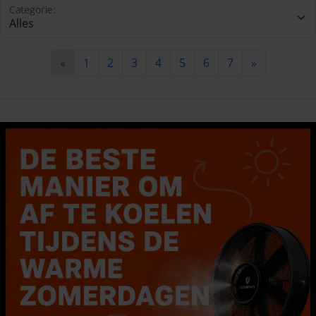
Categorie:
«
1
2
3
4
5
6
7
»