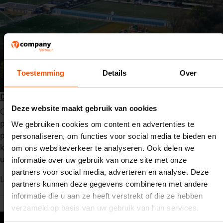
Toestemming
Details
Over
De koningsspelen waren één groot succes
Deze website maakt gebruik van cookies
Op vrijdag 17 april vonden de jaarlijkse Koningsspelen
plaats. Een dag waarbij scholen en sportverenigingen hun
We gebruiken cookies om content en advertenties te
plein of veld vol met leuke attracties hebben staan. Alle
personaliseren, om functies voor social media te bieden en
kinderen hebben dan ook enorm genoten en kijken alweer
om ons websiteverkeer te analyseren. Ook delen we
uit naar de volgende!
informatie over uw gebruik van onze site met onze
partners voor social media, adverteren en analyse. Deze
Lees verder
partners kunnen deze gegevens combineren met andere
informatie die u aan ze heeft verstrekt of die ze hebben
verzameld op basis van uw gebruik van hun services.