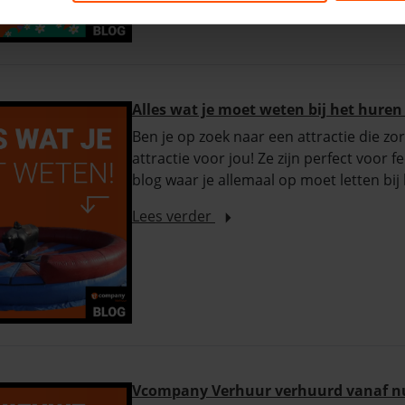
Alles wat je moet weten bij het huren
Ben je op zoek naar een attractie die zo
attractie voor jou! Ze zijn perfect voor 
blog waar je allemaal op moet letten bij
Lees verder
Vcompany Verhuur verhuurd vanaf nu 