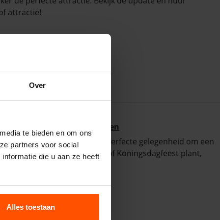
ker de perfecte attractie. Bekijk de update en huur
f attractie!
Over
d om een attractie te reserveren
 media te bieden en om ons
er zon, langere dagen en de perfecte gelegenheid om een
ze partners voor social
e nu een sportdag, familiedag of Koningsdagfeest plant,
nformatie die u aan ze heeft
f.
Alles toestaan