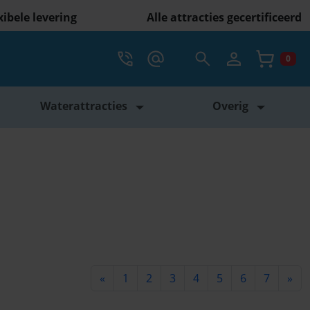
xibele levering
Alle attracties gecertificeerd
Account
Bel ons op 088 398 5000
mail ons info@vcompany.nl
Zoekveld openen
0
Winke
Waterattracties
Overig
«
1
2
3
4
5
6
7
»