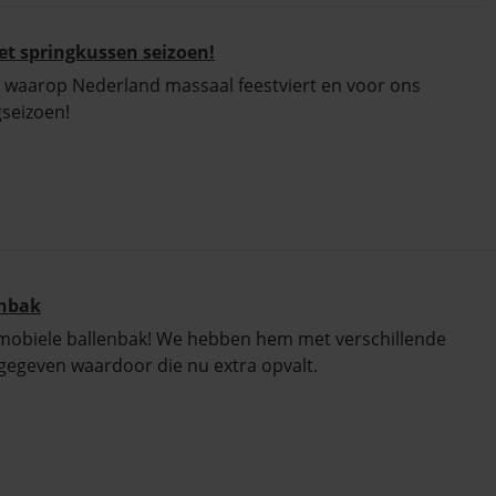
et springkussen seizoen!
 waarop Nederland massaal feestviert en voor ons
gseizoen!
enbak
de mobiele ballenbak! We hebben hem met verschillende
 gegeven waardoor die nu extra opvalt.