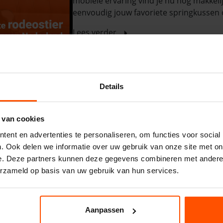
mobiele ervaring vind je nu nog makkelij
eenvoudig jouw favoriete springkussen o
Lees verder
Details
 van cookies
De lente staat weer voor de deur - tij
ent en advertenties te personaliseren, om functies voor social
De lente komt eraan en dat betekent me
. Ook delen we informatie over uw gebruik van onze site met on
feest of evenement te organiseren! Of j
e. Deze partners kunnen deze gegevens combineren met andere i
een leuke attractie maakt het helemaal a
erzameld op basis van uw gebruik van hun services.
Lees verder
Aanpassen