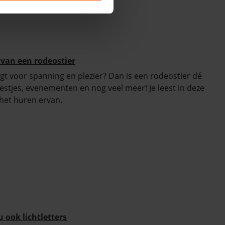
 van een rodeostier
rgt voor spanning en plezier? Dan is een rodeostier dé
feestjes, evenementen en nog veel meer! Je leest in deze
 het huren ervan.
ook lichtletters