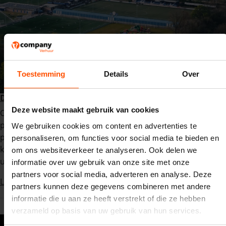
Toestemming
Details
Over
De koningsspelen waren één groot succes
Deze website maakt gebruik van cookies
Op vrijdag 17 april vonden de jaarlijkse Koningsspelen
plaats. Een dag waarbij scholen en sportverenigingen hun
We gebruiken cookies om content en advertenties te
plein of veld vol met leuke attracties hebben staan. Alle
personaliseren, om functies voor social media te bieden en
kinderen hebben dan ook enorm genoten en kijken alweer
om ons websiteverkeer te analyseren. Ook delen we
uit naar de volgende!
informatie over uw gebruik van onze site met onze
partners voor social media, adverteren en analyse. Deze
Lees verder
partners kunnen deze gegevens combineren met andere
informatie die u aan ze heeft verstrekt of die ze hebben
verzameld op basis van uw gebruik van hun services.