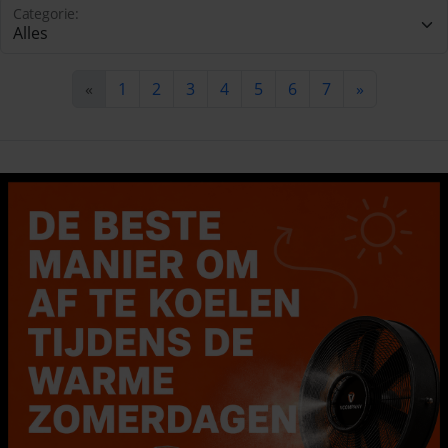
Categorie:
«
1
2
3
4
5
6
7
»