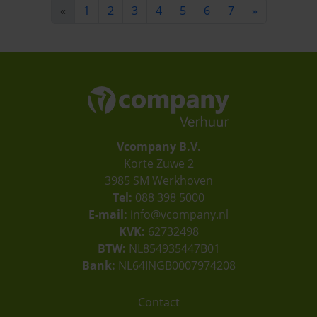
«
1
2
3
4
5
6
7
»
Vcompany B.V.
Korte Zuwe 2
3985 SM Werkhoven
Tel:
088 398 5000
E-mail:
info@vcompany.nl
KVK:
62732498
BTW:
NL854935447B01
Bank:
NL64INGB0007974208
Contact