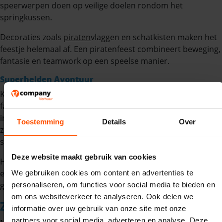
speerwerpen doen op veilige doelen rondom het
springkussen.
Decoraties zoals
piraten
vlaggen en schatkisten maken het
feestje helemaal af. Een piratenfeest combineert beweging,
fantasie en teamwork op een speelse manier.
Superhelden Avontuur
Kinderen vinden het geweldig om zich te verkleden als hun
favoriete superheld. Het springkussen kan worden
ingericht als een “stad” waar ze hun krachten kunnen laten
Toestemming
Details
Over
zien en obstakels overwinnen. Dit thema stimuleert actief
spel, moed en zelfvertrouwen.
Deze website maakt gebruik van cookies
Het is ook makkelijk uit te breiden met kleine spelletjes of
een parcours waarbij ze hun “superkrachten” moeten
We gebruiken cookies om content en advertenties te
gebruiken.
personaliseren, om functies voor social media te bieden en
om ons websiteverkeer te analyseren. Ook delen we
Zomer bij Vcompany
informatie over uw gebruik van onze site met onze
partners voor social media, adverteren en analyse. Deze