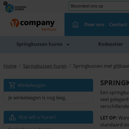
Over ons
Contact
Springkussen huren
Rodeostier
Home
Springkussen huren
Springkussen met glijbaa
SPRING
Winkelwagen
Een springku
Je winkelwagen is nog leeg.
veel gelegen
verschillende
Wat wilt u huren?
LET OP:
Wann
standaard vo