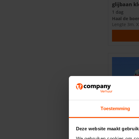
glijbaan kl
1 dag
Haal de boer
Lengte 3m. X
Toestemming
Deze website maakt gebruik
We gebruiken cookies om cont