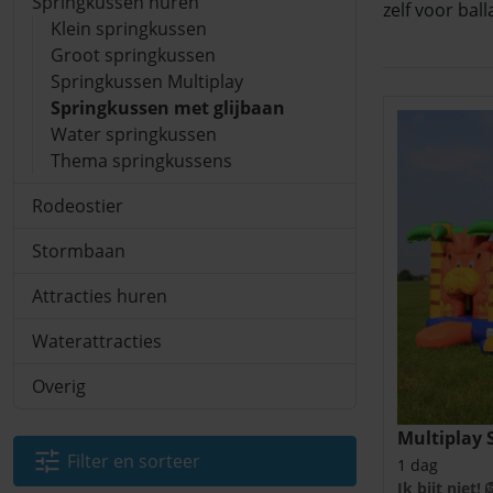
Springkussen huren
zelf voor bal
Klein springkussen
Groot springkussen
Springkussen Multiplay
Springkussen met glijbaan
Water springkussen
Thema springkussens
Rodeostier
Stormbaan
Attracties huren
Waterattracties
Overig
Multiplay
Filter en sorteer
1 dag
Ik bijt niet! 