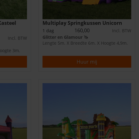
Kasteel
Multiplay Springkussen Unicorn
160,00
1 dag
Incl. BTW
Glitter en Glamour 🦄
Incl. BTW
Lengte 5m. X Breedte 6m. X Hoogte 4,9m.
Hoogte 3m.
Huur mij