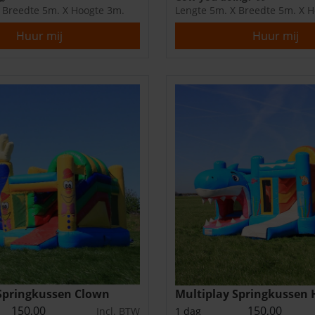
 Breedte 5m. X Hoogte 3m.
Lengte 5m. X Breedte 5m. X 
Huur mij
Huur mij
Springkussen Clown
Multiplay Springkussen 
150,00
150,00
Incl. BTW
1 dag