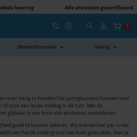
xibele levering
Alle attracties gecertificeerd
Account
Bel ons op 088 398 5000
mail ons info@vcompany.nl
Zoekveld openen
0
Winke
Waterattracties
Overig
ren uren bezig te houden! De springkussens kunnen voor
 of voor een leuke middag in de tuin. Met de
met glijbaan is een bron van eindeloos speelplezier!
igheid goed te kunnen zekeren. Wij leveren hier per order
eeld een harde ondergrond niet kunt gebruiken, dien je