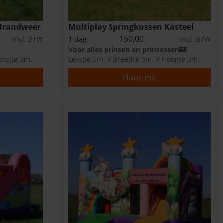
 Brandweer
Multiplay Springkussen Kasteel
150,00
Incl. BTW
1 dag
Incl. BTW
Voor alles prinsen en prinsessen🏰
Hoogte 3m.
Lengte 5m. X Breedte 5m. X Hoogte 3m.
Huur mij