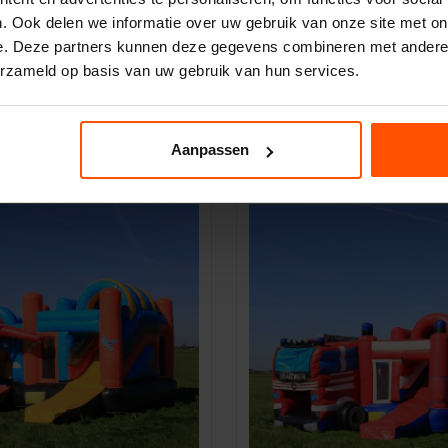
. Ook delen we informatie over uw gebruik van onze site met on
en Auto met glijbaan
Springkussen Olifant me
e. Deze partners kunnen deze gegevens combineren met andere i
150,00
150,00
Incl. BTW
1 dag
erzameld op basis van uw gebruik van hun services.
n! 🤣
Ik zie geen olifant in de kam
X Breedte 6,2m X Hoogte 5,3m
Lengte 5,5m X Breedte 6,2m 
Huur mij
Huur mij
Aanpassen