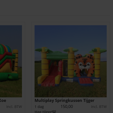
Koe
Multiplay Springkussen Tijger
150,00
Incl. BTW
1 dag
Incl. BTW
Hee tijger!🐯