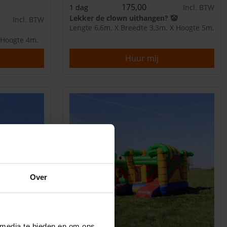
175,00
1 dag
Incl. BTW
Lekker de clown uithangen? 🤡
Incl. BTW
Lengte 6,6m. X Breedte 3,3m. X Hoogte 5m.
 Hoogte 4m.
Huur mij
Over
 media te bieden en om ons