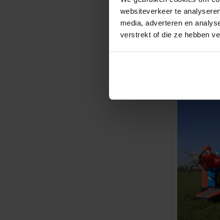
websiteverkeer te analyseren
Springkuss
media, adverteren en analys
1 dag
verstrekt of die ze hebben v
Fun! Fun! Fu
Lengte 5,5m 