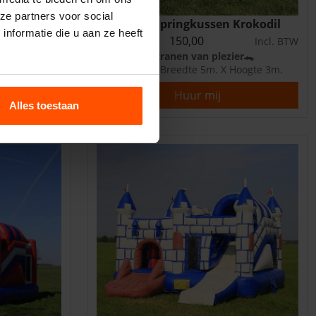
ze partners voor social
t glijbaan
Multiplay Springkussen Krokodil
nformatie die u aan ze heeft
150,00
Incl. BTW
1 dag
Incl. BTW
er 🐘
Krokodillen tranen van plezier🐊
X Hoogte 5,3m
Lengte 5m. X Breedte 5m. X Hoogte 3m.
Huur mij
Alles toestaan