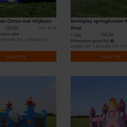
en Circus met Glijbaan
Multiplay springkussen 
150,00
Roze
Incl. BTW
unsten zien
150,00
1 dag
 Breedte 5m. X Hoogte 6m.
Prinsessen gezocht! 👸
Lengte 5m. X Breedte 5m. X 
Huur mij
Huur mij