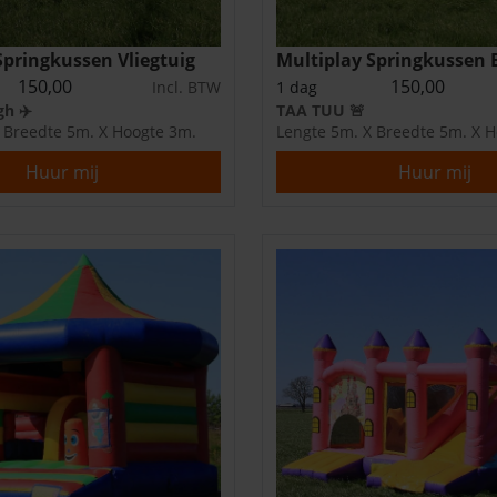
Springkussen Vliegtuig
Multiplay Springkussen
150,00
150,00
Incl. BTW
1 dag
gh ✈️
TAA TUU 🚨
 Breedte 5m. X Hoogte 3m.
Lengte 5m. X Breedte 5m. X 
Huur mij
Huur mij