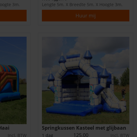
Hoogte 3m.
Lengte 5m. X Breedte 5m. X Hoogte 3m.
Huur mij
Haai
Springkussen Kasteel met glijbaan
125,00
Incl. BTW
1 dag
Incl. BTW