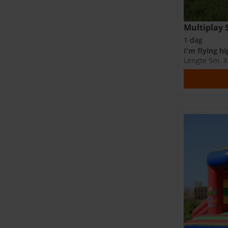
Multiplay 
1 dag
I'm flying hi
Lengte 5m. X