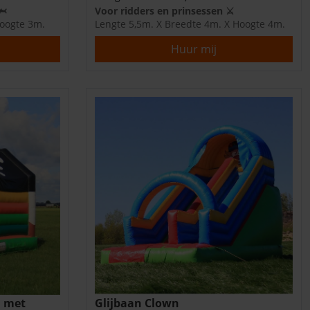
🦈
Voor ridders en prinsessen ⚔️
Hoogte 3m.
Lengte 5,5m. X Breedte 4m. X Hoogte 4m.
Huur mij
l met
Glijbaan Clown