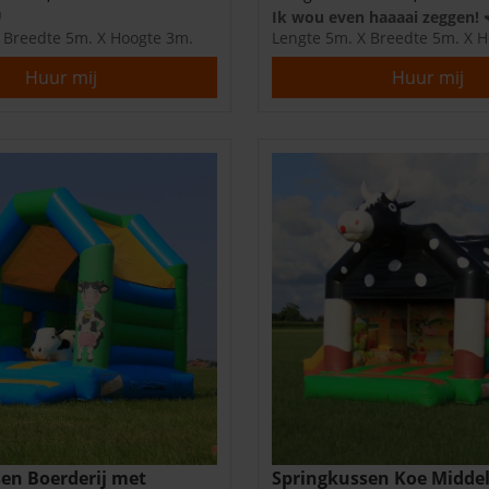
Ik wou even haaaai zeggen! 
 Breedte 5m. X Hoogte 3m.
Lengte 5m. X Breedte 5m. X 
Huur mij
Huur mij
en Boerderij met
Springkussen Koe Midde