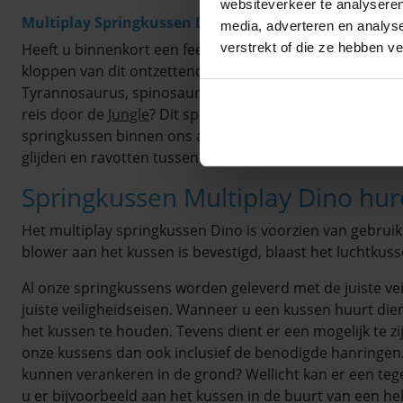
websiteverkeer te analyseren
Multiplay Springkussen Dino huren
media, adverteren en analys
verstrekt of die ze hebben v
Heeft u binnenkort een feestje voor één van uw kindern
kloppen van dit ontzettend leuke kussen. Grrrrr beleef je
Tyrannosaurus, spinosaurus, Noasaurus of Jobaria. Welke
reis door de
Jungle
? Dit springkussen Multiplay Dino is 
springkussen binnen ons assortiment. Op dit springku
glijden en ravotten tussen de pilaren. Durft jouw kind t
Springkussen Multiplay Dino hu
Het multiplay springkussen Dino is voorzien van gebruik
blower aan het kussen is bevestigd, blaast het luchtkus
Al onze springkussens worden geleverd met de juiste vei
juiste veiligheidseisen. Wanneer u een kussen huurt dien
het kussen te houden. Tevens dient er een mogelijk te z
onze kussens dan ook inclusief de benodigde hanringen.
kunnen verankeren in de grond? Wellicht kan er een teg
u er bijvoorbeeld aan het kussen in de buurt van een h