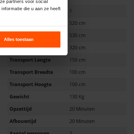
ze partners voor social
nformatie die u aan ze heeft
Blowers 1100 watt
1
Lengte
520 cm
Breedte
530 cm
Alles toestaan
Hoogte
320 cm
Transport Lengte
150 cm
Transport Breedte
100 cm
Transport Hoogte
100 cm
Gewicht
130 Kg
Opzettijd
20 Minuten
Afbouwtijd
20 Minuten
Aantal personen
2