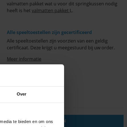
valmatten pakket wat u voor dit springkussen nodig
heeft is het
valmatten pakket
L.
Alle speeltoestellen zijn gecertificeerd
Alle speeltoestellen zijn voorzien van een geldig
certificaat. Deze krijgt u meegestuurd bij uw order.
Meer informatie
Over
PRODUCTEIGENSCHAPPEN
 media te bieden en om ons