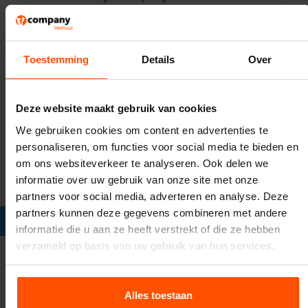
Waarom zou je een unicorn springkussen huren bij
Vcompany Verhuur? Vanaf 2021 leggen wij een sterke
focus op duurzaamheid. Zo hebben we zonnepanelen
Toestemming
Details
Over
op het bedrijfspand laten plaatsen en worden de
springkussens geleverd onder de emissienorm 5.
Daarnaast hebben we in 2023 twee gloednieuwe
Deze website maakt gebruik van cookies
elektrische
bakwagens mogen ontvangen waarmee de
kussens geleverd worden. Op duurzaamheid willen we
We gebruiken cookies om content en advertenties te
ons blijven ontwikkelen en zo draagt Vcompany Verhuur
personaliseren, om functies voor social media te bieden en
z’n steentje bij aan de duurzaamheid van de planeet.
om ons websiteverkeer te analyseren. Ook delen we
informatie over uw gebruik van onze site met onze
partners voor social media, adverteren en analyse. Deze
partners kunnen deze gegevens combineren met andere
VEELGESTELDE VRAGEN (FAQ'S)
informatie die u aan ze heeft verstrekt of die ze hebben
verzameld op basis van uw gebruik van hun services.
Kan een unicorn springkussen op een harde
ondergrond?
Alles toestaan