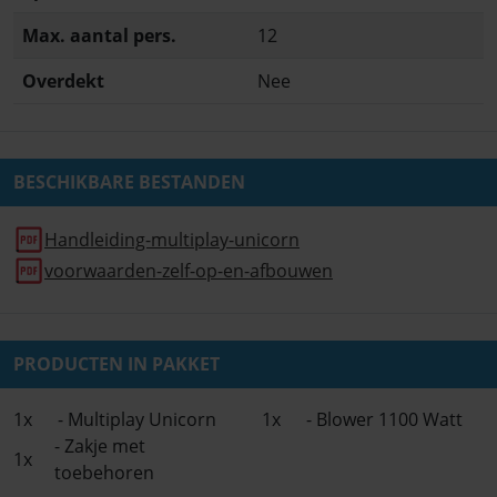
Max. aantal pers.
12
Overdekt
Nee
BESCHIKBARE BESTANDEN
Handleiding-multiplay-unicorn
voorwaarden-zelf-op-en-afbouwen
PRODUCTEN IN PAKKET
1x
- Multiplay Unicorn
1x
- Blower 1100 Watt
- Zakje met
1x
toebehoren