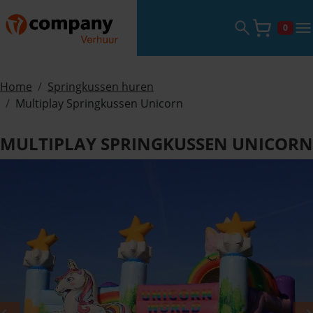
Zoekveld ope
tog
0
Winke
Home
Springkussen huren
Multiplay Springkussen Unicorn
MULTIPLAY SPRINGKUSSEN UNICORN