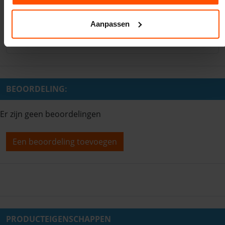
Wat zijn de afmetingen van een unicorn
springkussen?
Aanpassen
Wordt het springkussen op en afgebouwd?
BEOORDELING:
Er zijn geen beoordelingen
Een beoordeling toevoegen
PRODUCTEIGENSCHAPPEN