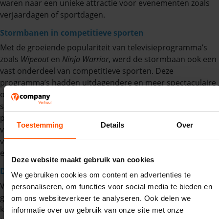
waren naar een unieke attractie voor evenementen zoals
verjaardagen of sportdagen.
Stormbanen in competitieve sporten
Met de groeiende populariteit van televisieprogramma’s
zoals
Wipeout
en
Ninja Warrior
, werd de stormbaan ook een
vast onderdeel van competitieve sporten. Deze
programma’s hadden uitdagendere en meer spectaculaire
obstakels, wat leidde tot een nieuwe generatie
stormbanen. Deze waren niet alleen ontworpen voor
plezier, maar ook om de fysieke en mentale capaciteiten
Toestemming
Details
Over
van de deelnemers op de proef te stellen. Dit leidde tot een
verdere stijging in de populariteit van stormbanen bij
evenementen en sportieve uitdagingen.
Deze website maakt gebruik van cookies
De toekomst van de stormbaan
We gebruiken cookies om content en advertenties te
Vandaag de dag blijven stormbanen evolueren. Ze worden
personaliseren, om functies voor social media te bieden en
gebruikt voor uiteenlopende activiteiten, van
om ons websiteverkeer te analyseren. Ook delen we
kinderverjaardagen tot extreme sportevenementen.
informatie over uw gebruik van onze site met onze