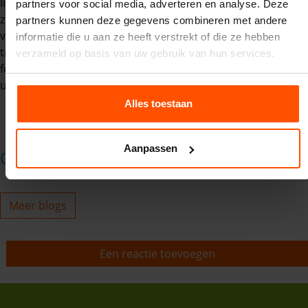
Innovaties zoals waterstormbanen en high-tech obstakels
partners voor social media, adverteren en analyse. Deze
zorgen ervoor dat de stormbaan relevant blijft in de wereld
partners kunnen deze gegevens combineren met andere
van sport en entertainment. Wat begon als een militair
informatie die u aan ze heeft verstrekt of die ze hebben
trainingsmiddel, is nu uitgegroeid tot een wereldwijd
verzameld op basis van uw gebruik van hun services.
fenomeen dat mensen van alle leeftijden en niveaus
uitdaagt en vermaakt.
Alles toestaan
Aanpassen
Over de auteur
Meer blogs
Een reactie toevoegen