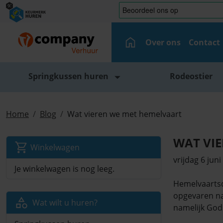
Over ons
Contact
Springkussen huren
Rodeostier
Home
Blog
Wat vieren we met hemelvaart
WAT VI
Winkelwagen
vrijdag 6 jun
Je winkelwagen is nog leeg.
Hemelvaartsda
opgevaren naa
Wat wilt u huren?
namelijk God