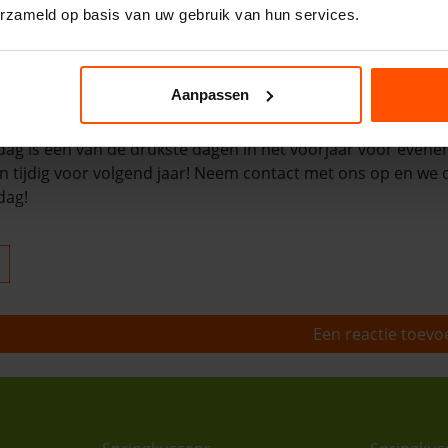
erzameld op basis van uw gebruik van hun services.
nch of lunch georganiseerd met een attractie voor de kinde
op blote voeten het gras intrekt of liever met een kop koffie 
el gesprongen te hebben en kinderen met lachende gezichte
Aanpassen
s en blijft populair
g is een van de drukste dagen in het voorjaar voor eveneme
n tijdig voor volgend jaar! Neem contact met ons op en we 
dag!
Een reactie toev