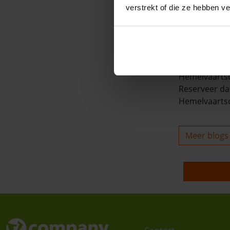
verstrekt of die ze hebben v
gezellige bru
Of je nu zelf 
maken! Na ve
Hemelvaart i
Hemelvaartsda
Reserveer da
Hemelvaarts
Meer blogs