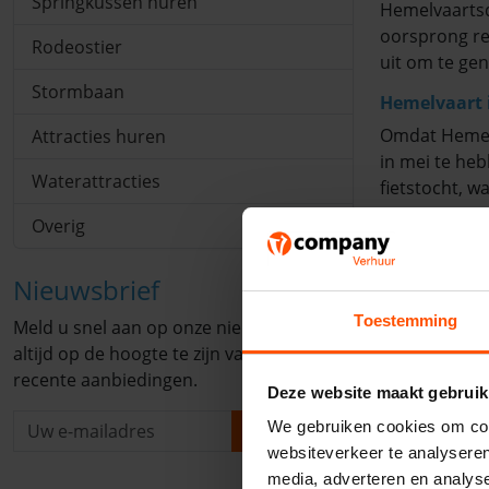
Springkussen huren
Hemelvaartsd
oorsprong re
Rodeostier
uit om te gen
Stormbaan
Hemelvaart i
Omdat Hemelva
Attracties huren
in mei te heb
Waterattracties
fietstocht, wa
Overig
Een perfect m
niet bedenken
Nieuwsbrief
wedstrijd op
Toestemming
Hemelvaarts
Meld u snel aan op onze nieuwsbrief om
altijd op de hoogte te zijn van de meest
Heb je iets 
recente aanbiedingen.
attracties zi
Deze website maakt gebruik
dan ook voor 
We gebruiken cookies om cont
Aanmelden
Dauwtrappen
websiteverkeer te analyseren
media, adverteren en analys
Een leuke co