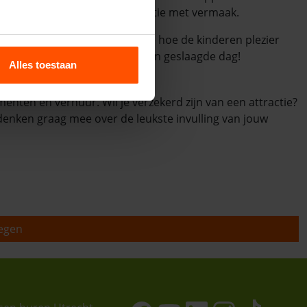
ren. Zo combineer je een traditie met vermaak.
toekijkt. Met een attractie zie je hoe de kinderen plezier
n te zien, heb je meer dan een geslaagde dag!
Alles toestaan
nten en verhuur. Wil je verzekerd zijn van een attractie?
denken graag mee over de leukste invulling van jouw
oegen