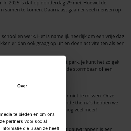
n. In 2025 is dat op donderdag 29 mei. Hoewel de
 om samen te komen. Daarnaast gaan er veel mensen op
 school en werk. Het is namelijk heerlijk om een vrije dag
ken er dan ook graag op uit en doen activiteiten als een
rtfeest, een evenement in het park, je kunt het zo gek
ijk
springkussen
, een uitdagende
stormbaan
of een
Over
 Verhuur
ttractie van Vcompany Verhuur niet te missen. Onze
rmaken zich goed. Met verschillende thema’s hebben we
jungle, prinsessen, voetbal en nog veel meer!
 media te bieden en om ons
ze partners voor social
nformatie die u aan ze heeft
ge ochtend. Aansluitend aan het dauwtrappen is een