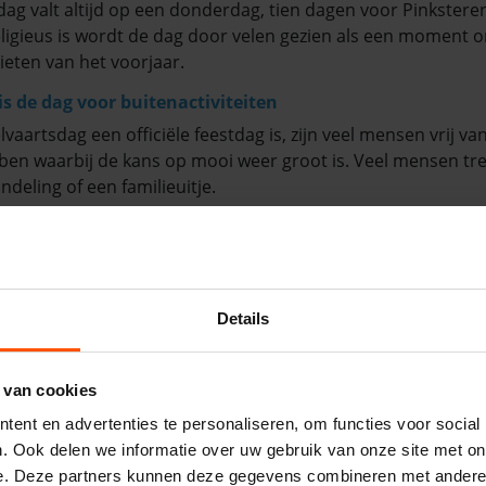
ag valt altijd op een donderdag, tien dagen voor Pinkstere
ligieus is wordt de dag door velen gezien als een moment
ieten van het voorjaar.
s de dag voor buitenactiviteiten
artsdag een officiële feestdag is, zijn veel mensen vrij van
ben waarbij de kans op mooi weer groot is. Veel mensen trek
ndeling of een familieuitje.
oment dus voor buitenactiviteiten, denk hierbij aan een buu
. Maar wat maakt zo’n dag nu extra speciaal? Juist, een vrol
 een
rodeostier
.
Details
dag was onvergetelijk met de attracties van Vcompany
sportiefs georganiseerd met Hemelvaartsdag? Dan was een a
jn geschikt voor de allerkleinsten, maar ook de ouderen ve
 van cookies
ieder wat wils. Je kunt bij ons de volgende thema’s vinden: 
ent en advertenties te personaliseren, om functies voor social
 en springen
. Ook delen we informatie over uw gebruik van onze site met on
e. Deze partners kunnen deze gegevens combineren met andere i
mbinatie die je steeds vaker ziet is dauwtrappen in de vroe