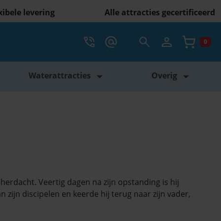
xibele levering
Alle attracties gecertificeerd
Account
Bel ons op 088 398 5000
mail ons info@vcompany.nl
Zoekveld openen
0
Winke
Waterattracties
Overig
herdacht. Veertig dagen na zijn opstanding is hij
zijn discipelen en keerde hij terug naar zijn vader,