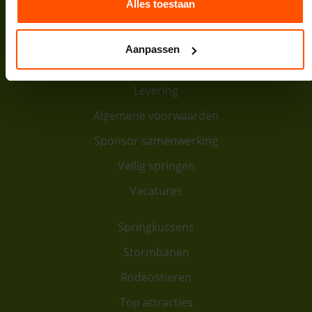
Bank:
NL64INGB0007974208
Alles toestaan
Contact
Aanpassen
Over ons
Levering
Algemene voorwaarden
Sponsor samenwerking
Veilig springen
Vacatures
Springkussens
Stormbanen
Rodeostieren
Top attracties