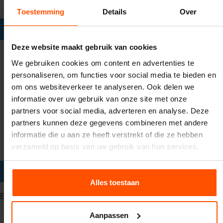
Toestemming
Details
Over
VEELGESTELDE VRAGEN (FAQ'S)
Deze website maakt gebruik van cookies
Wat is een 18 Meter Buikschuifbaan met
We gebruiken cookies om content en advertenties te
Zwembad?
personaliseren, om functies voor social media te bieden en
om ons websiteverkeer te analyseren. Ook delen we
Is er een leeftijdsbeperking voor deelnemers?
informatie over uw gebruik van onze site met onze
partners voor social media, adverteren en analyse. Deze
Moet ik speciale kleding dragen?
partners kunnen deze gegevens combineren met andere
informatie die u aan ze heeft verstrekt of die ze hebben
verzameld op basis van uw gebruik van hun services.
BEOORDELING:
Alles toestaan
Er zijn geen beoordelingen
Aanpassen