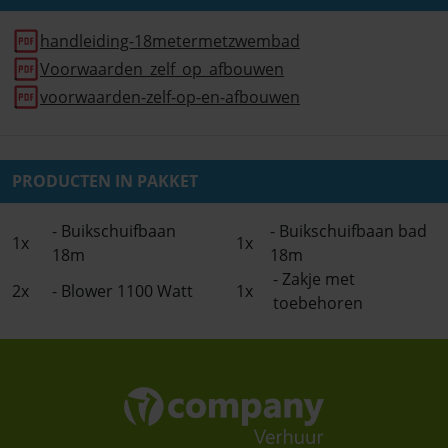
handleiding-18metermetzwembad
Voorwaarden_zelf_op_afbouwen
voorwaarden-zelf-op-en-afbouwen
PRODUCTEN IN PAKKET
- Buikschuifbaan
- Buikschuifbaan bad
1x
1x
18m
18m
- Zakje met
2x
- Blower 1100 Watt
1x
toebehoren