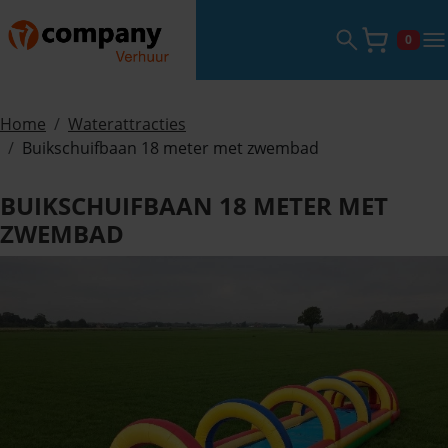
Zoekveld ope
tog
0
Winke
Home
Waterattracties
Buikschuifbaan 18 meter met zwembad
BUIKSCHUIFBAAN 18 METER MET
ZWEMBAD