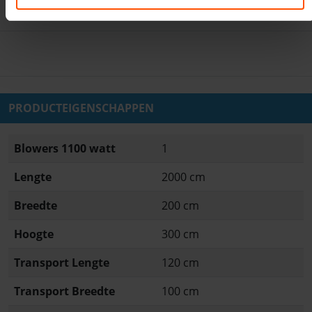
Een beoordeling toevoegen
PRODUCTEIGENSCHAPPEN
Blowers 1100 watt
1
Lengte
2000 cm
Breedte
200 cm
Hoogte
300 cm
Transport Lengte
120 cm
Transport Breedte
100 cm