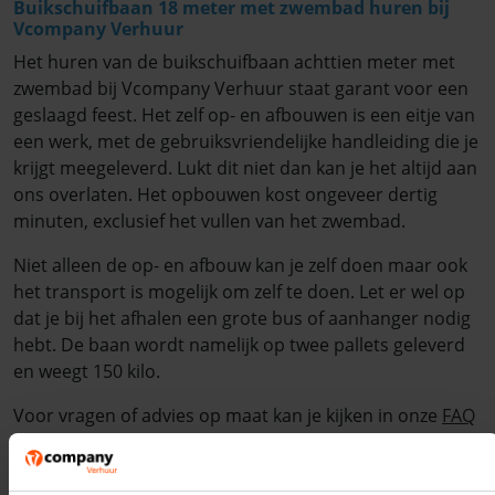
Buikschuifbaan 18 meter met zwembad huren bij
Vcompany Verhuur
Het huren van de buikschuifbaan achttien meter met
zwembad bij Vcompany Verhuur staat garant voor een
geslaagd feest. Het zelf op- en afbouwen is een eitje van
een werk, met de gebruiksvriendelijke handleiding die je
krijgt meegeleverd. Lukt dit niet dan kan je het altijd aan
ons overlaten. Het opbouwen kost ongeveer dertig
minuten, exclusief het vullen van het zwembad.
Niet alleen de op- en afbouw kan je zelf doen maar ook
het transport is mogelijk om zelf te doen. Let er wel op
dat je bij het afhalen een grote bus of aanhanger nodig
hebt. De baan wordt namelijk op twee pallets geleverd
en weegt 150 kilo.
Voor vragen of advies op maat kan je kijken in onze
FAQ
of in contact komen met een van onze collega’s. Zij
staan je graag te woord en helpen waar nodig.