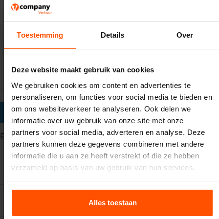
Hoeveel valmatten zitten er in pakket XXL?
Het aantal valmatten wordt gekozen aan de hand van
Toestemming
Details
Over
het luchtkussen dat u besteld. Daarnaast hebben we
verschillende maten valmatten. We zorgen er in
iedergeval voor dat het er genoeg zijn voor het
Deze website maakt gebruik van cookies
luchtkussen dat u huurt.
We gebruiken cookies om content en advertenties te
personaliseren, om functies voor social media te bieden en
om ons websiteverkeer te analyseren. Ook delen we
BEOORDELING:
informatie over uw gebruik van onze site met onze
partners voor social media, adverteren en analyse. Deze
Er zijn geen beoordelingen
partners kunnen deze gegevens combineren met andere
informatie die u aan ze heeft verstrekt of die ze hebben
Een beoordeling toevoegen
verzameld op basis van uw gebruik van hun services.
Alles toestaan