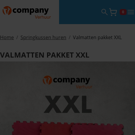
Zoekveld ope
tog
0
Winke
Home
Springkussen huren
Valmatten pakket XXL
VALMATTEN PAKKET XXL