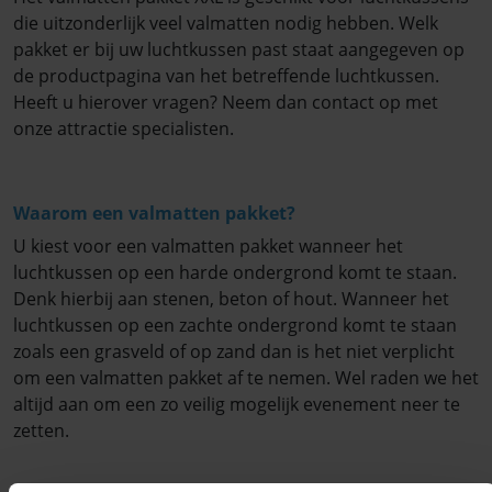
die uitzonderlijk veel valmatten nodig hebben. Welk
pakket er bij uw luchtkussen past staat aangegeven op
de productpagina van het betreffende luchtkussen.
Heeft u hierover vragen? Neem dan contact op met
onze attractie specialisten.
Waarom een valmatten pakket?
U kiest voor een valmatten pakket wanneer het
luchtkussen op een harde ondergrond komt te staan.
Denk hierbij aan stenen, beton of hout. Wanneer het
luchtkussen op een zachte ondergrond komt te staan
zoals een grasveld of op zand dan is het niet verplicht
om een valmatten pakket af te nemen. Wel raden we het
altijd aan om een zo veilig mogelijk evenement neer te
zetten.