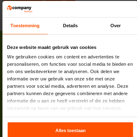
Toestemming
Details
Over
Deze website maakt gebruik van cookies
We gebruiken cookies om content en advertenties te
personaliseren, om functies voor social media te bieden en
Vcompany B.V.
om ons websiteverkeer te analyseren. Ook delen we
Korte Zuwe 2
informatie over uw gebruik van onze site met onze
3985 SM Werkhoven
partners voor social media, adverteren en analyse. Deze
Tel:
088 398 5000
partners kunnen deze gegevens combineren met andere
E-mail:
info@vcompany.nl
informatie die u aan ze heeft verstrekt of die ze hebben
KVK:
62732498
verzameld op basis van uw gebruik van hun services.
BTW:
NL854935447B01
Bank:
NL64INGB0007974208
Alles toestaan