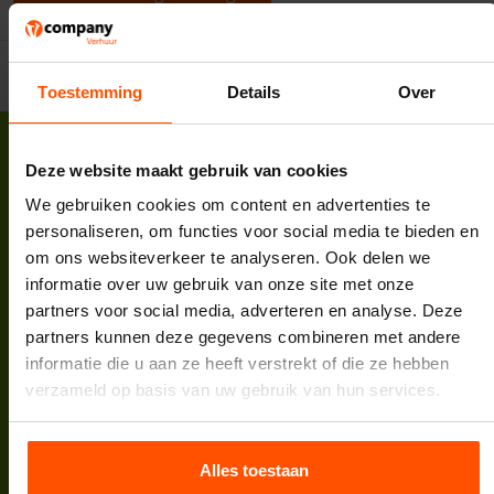
Toestemming
Details
Over
Deze website maakt gebruik van cookies
We gebruiken cookies om content en advertenties te
personaliseren, om functies voor social media te bieden en
Vcompany B.V.
om ons websiteverkeer te analyseren. Ook delen we
Korte Zuwe 2
informatie over uw gebruik van onze site met onze
3985 SM Werkhoven
partners voor social media, adverteren en analyse. Deze
Tel:
088 398 5000
partners kunnen deze gegevens combineren met andere
E-mail:
info@vcompany.nl
informatie die u aan ze heeft verstrekt of die ze hebben
KVK:
62732498
verzameld op basis van uw gebruik van hun services.
BTW:
NL854935447B01
Bank:
NL64INGB0007974208
Alles toestaan