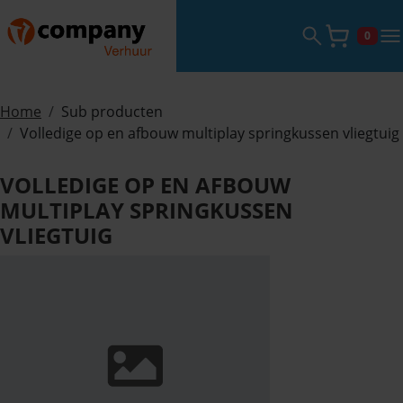
Zoekveld ope
tog
0
Winke
Home
Sub producten
Volledige op en afbouw multiplay springkussen vliegtuig
VOLLEDIGE OP EN AFBOUW
MULTIPLAY SPRINGKUSSEN
VLIEGTUIG