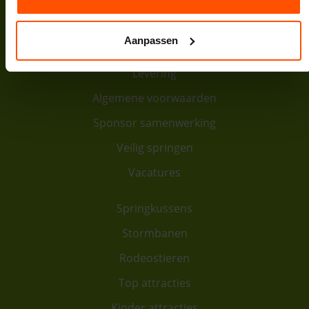
Contact
Aanpassen
Over ons
Levering
Algemene voorwaarden
Sponsor samenwerking
Veilig springen
Vacatures
Springkussens
Stormbanen
Rodeostieren
Top attracties
Kinder attracties