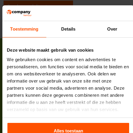
Een beoordeling toevoegen
Toestemming
Details
Over
Deze website maakt gebruik van cookies
We gebruiken cookies om content en advertenties te
personaliseren, om functies voor social media te bieden en
om ons websiteverkeer te analyseren. Ook delen we
Vcompany B.V.
informatie over uw gebruik van onze site met onze
Korte Zuwe 2
partners voor social media, adverteren en analyse. Deze
3985 SM Werkhoven
partners kunnen deze gegevens combineren met andere
Tel:
088 398 5000
informatie die u aan ze heeft verstrekt of die ze hebben
E-mail:
info@vcompany.nl
verzameld op basis van uw gebruik van hun services.
KVK:
62732498
BTW:
NL854935447B01
Bank:
NL64INGB0007974208
Alles toestaan