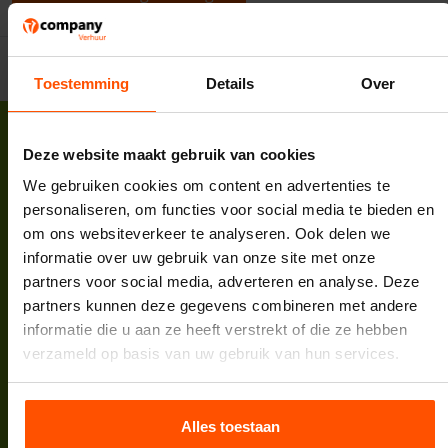
Toestemming
Details
Over
Deze website maakt gebruik van cookies
We gebruiken cookies om content en advertenties te
personaliseren, om functies voor social media te bieden en
Vcompany B.V.
om ons websiteverkeer te analyseren. Ook delen we
Korte Zuwe 2
informatie over uw gebruik van onze site met onze
3985 SM Werkhoven
partners voor social media, adverteren en analyse. Deze
Tel:
088 398 5000
partners kunnen deze gegevens combineren met andere
E-mail:
info@vcompany.nl
informatie die u aan ze heeft verstrekt of die ze hebben
KVK:
62732498
verzameld op basis van uw gebruik van hun services.
BTW:
NL854935447B01
Bank:
NL64INGB0007974208
Alles toestaan