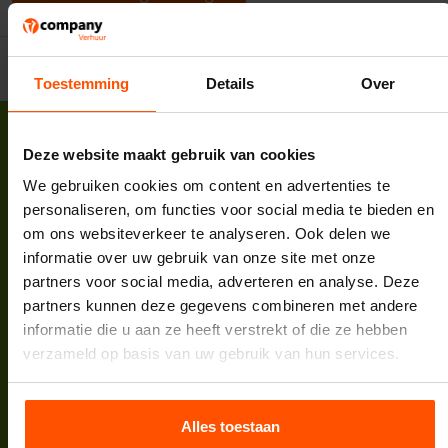
Toestemming
Details
Over
Deze website maakt gebruik van cookies
We gebruiken cookies om content en advertenties te
personaliseren, om functies voor social media te bieden en
Vcompany B.V.
om ons websiteverkeer te analyseren. Ook delen we
Korte Zuwe 2
informatie over uw gebruik van onze site met onze
3985 SM Werkhoven
partners voor social media, adverteren en analyse. Deze
Tel:
088 398 5000
partners kunnen deze gegevens combineren met andere
E-mail:
info@vcompany.nl
informatie die u aan ze heeft verstrekt of die ze hebben
KVK:
62732498
verzameld op basis van uw gebruik van hun services.
BTW:
NL854935447B01
Bank:
NL64INGB0007974208
Alles toestaan