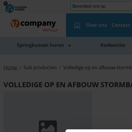
Over ons
Contact
Springkussen huren
Rodeostier
Home
Sub producten
Volledige op en afbouw storm
VOLLEDIGE OP EN AFBOUW STORMB