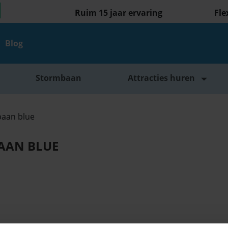
Ruim 15 jaar ervaring
Fle
Blog
Stormbaan
Attracties huren
baan blue
AAN BLUE