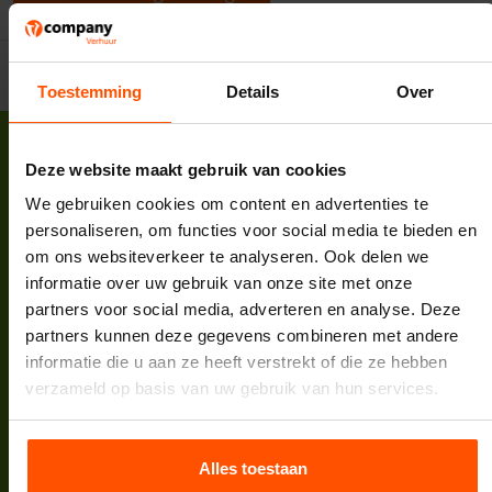
Toestemming
Details
Over
Deze website maakt gebruik van cookies
We gebruiken cookies om content en advertenties te
personaliseren, om functies voor social media te bieden en
Vcompany B.V.
om ons websiteverkeer te analyseren. Ook delen we
Korte Zuwe 2
informatie over uw gebruik van onze site met onze
3985 SM Werkhoven
partners voor social media, adverteren en analyse. Deze
Tel:
088 398 5000
partners kunnen deze gegevens combineren met andere
E-mail:
info@vcompany.nl
informatie die u aan ze heeft verstrekt of die ze hebben
KVK:
62732498
verzameld op basis van uw gebruik van hun services.
BTW:
NL854935447B01
Bank:
NL64INGB0007974208
Alles toestaan