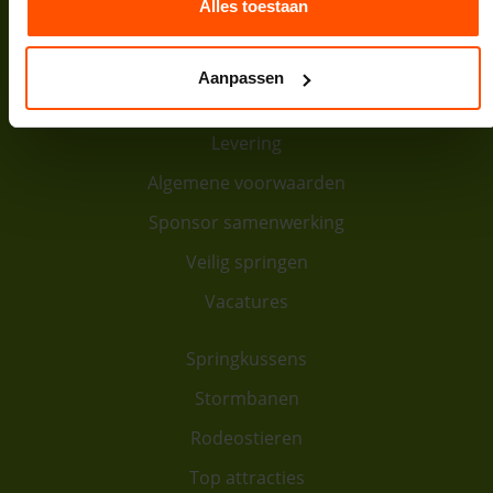
Bank:
NL64INGB0007974208
Alles toestaan
Contact
Aanpassen
Over ons
Levering
Algemene voorwaarden
Sponsor samenwerking
Veilig springen
Vacatures
Springkussens
Stormbanen
Rodeostieren
Top attracties