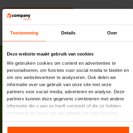
Een beoordeling toevoegen
Toestemming
Details
Over
Deze website maakt gebruik van cookies
We gebruiken cookies om content en advertenties te
personaliseren, om functies voor social media te bieden en
om ons websiteverkeer te analyseren. Ook delen we
Vcompany B.V.
informatie over uw gebruik van onze site met onze
Korte Zuwe 2
partners voor social media, adverteren en analyse. Deze
3985 SM Werkhoven
partners kunnen deze gegevens combineren met andere
Tel:
088 398 5000
informatie die u aan ze heeft verstrekt of die ze hebben
E-mail:
info@vcompany.nl
verzameld op basis van uw gebruik van hun services.
KVK:
62732498
BTW:
NL854935447B01