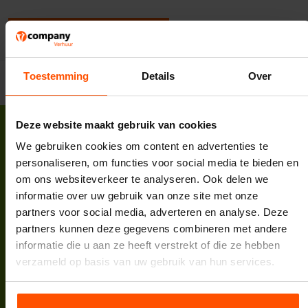
Een beoordeling toevoegen
Toestemming
Details
Over
Deze website maakt gebruik van cookies
We gebruiken cookies om content en advertenties te
personaliseren, om functies voor social media te bieden en
om ons websiteverkeer te analyseren. Ook delen we
Vcompany B.V.
informatie over uw gebruik van onze site met onze
Korte Zuwe 2
partners voor social media, adverteren en analyse. Deze
3985 SM Werkhoven
partners kunnen deze gegevens combineren met andere
Tel:
088 398 5000
informatie die u aan ze heeft verstrekt of die ze hebben
E-mail:
info@vcompany.nl
verzameld op basis van uw gebruik van hun services.
KVK:
62732498
BTW:
NL854935447B01