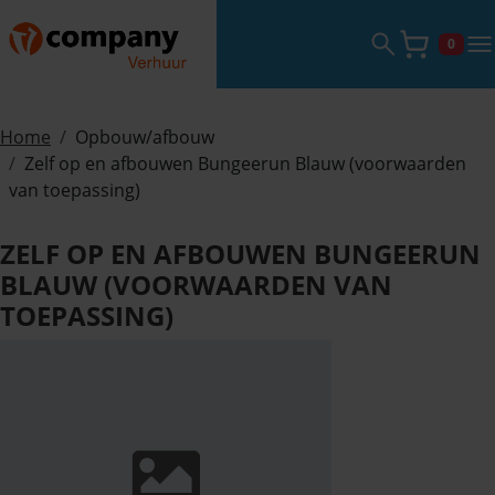
Zoekveld ope
tog
0
Winke
Home
Opbouw/afbouw
Zelf op en afbouwen Bungeerun Blauw (voorwaarden
van toepassing)
ZELF OP EN AFBOUWEN BUNGEERUN
BLAUW (VOORWAARDEN VAN
TOEPASSING)