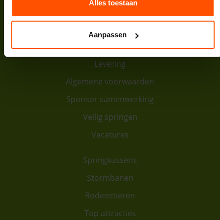
Bank:
NL64INGB0007974208
Alles toestaan
Contact
Aanpassen
Over ons
Levering
Algemene voorwaarden
Sponsor samenwerking
Veilig springen
Vacatures
Springkussens
Stormbanen
Rodeostieren
Top attracties