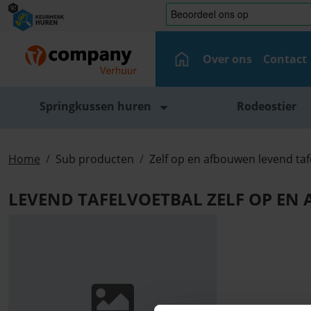
Over ons
Contact
Springkussen huren
Rodeostier
Home
Sub producten
Zelf op en afbouwen levend ta
LEVEND TAFELVOETBAL ZELF OP E