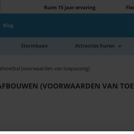
Ruim 15 jaar ervaring
Fle
Blog
Stormbaan
Attracties huren
felvoetbal (voorwaarden van toepassing)
N AFBOUWEN (VOORWAARDEN VAN TOE