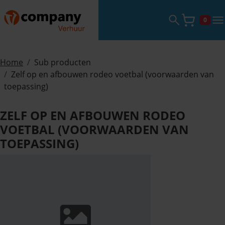
Zoekveld ope
tog
0
Winke
Home
Sub producten
Zelf op en afbouwen rodeo voetbal (voorwaarden van
toepassing)
ZELF OP EN AFBOUWEN RODEO
VOETBAL (VOORWAARDEN VAN
TOEPASSING)