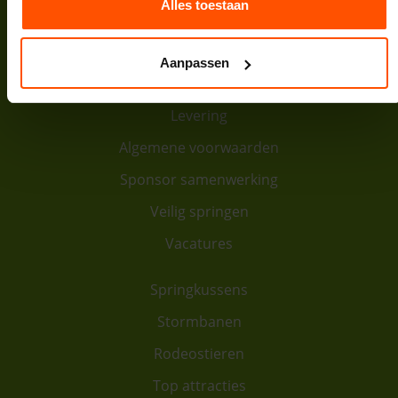
Bank:
NL64INGB0007974208
Alles toestaan
Contact
Aanpassen
Over ons
Levering
Algemene voorwaarden
Sponsor samenwerking
Veilig springen
Vacatures
Springkussens
Stormbanen
Rodeostieren
Top attracties