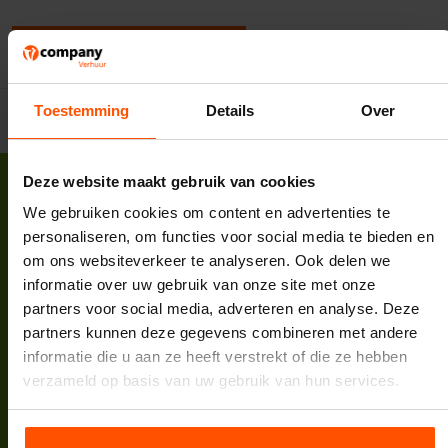
Een beoordeling toevoegen
Toestemming
Details
Over
Deze website maakt gebruik van cookies
We gebruiken cookies om content en advertenties te
personaliseren, om functies voor social media te bieden en
om ons websiteverkeer te analyseren. Ook delen we
Vcompany B.V.
informatie over uw gebruik van onze site met onze
Korte Zuwe 2
partners voor social media, adverteren en analyse. Deze
3985 SM Werkhoven
partners kunnen deze gegevens combineren met andere
Tel:
088 398 5000
informatie die u aan ze heeft verstrekt of die ze hebben
E-mail:
info@vcompany.nl
verzameld op basis van uw gebruik van hun services.
KVK:
62732498
BTW:
NL854935447B01