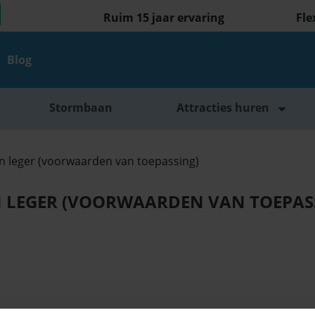
Ruim 15 jaar ervaring
Fle
Blog
Stormbaan
Attracties huren
n leger (voorwaarden van toepassing)
 LEGER (VOORWAARDEN VAN TOEPAS