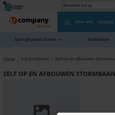
Over ons
Contact
Springkussen huren
Rodeostier
Home
Sub producten
Zelf op en afbouwen stormbaa
ZELF OP EN AFBOUWEN STORMBAAN