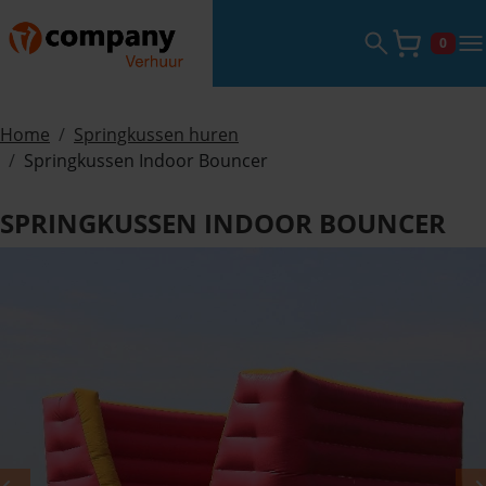
Zoekveld ope
tog
0
Winke
Home
Springkussen huren
Springkussen Indoor Bouncer
SPRINGKUSSEN INDOOR BOUNCER