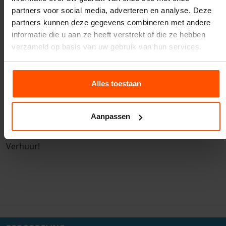
Vcompany!
partners voor social media, adverteren en analyse. Deze
Wanneer je kiest voor het Springkussen Indoor
partners kunnen deze gegevens combineren met andere
Bouncer, kies je voor succes en vermaak. Het kussen is
informatie die u aan ze heeft verstrekt of die ze hebben
voorzien van gebruiksvriendelijke op- en afbouw
verzameld op basis van uw gebruik van hun services.
instructies. Heb je liever hulp bij op- en afbouw? Geen
probleem! Laat het aan ons over, en geniet zorgeloos
van het feest.
Alles toestaan
Voeg het Springkussen Indoor Bouncer toe aan je
winkelmandje, geef je voorkeuren aan, en ontdek direct
Aanpassen
de beschikbaarheid en huurkosten. Vier feest met de
allerjongsten en maak het onvergetelijk met Vcompany
Verhuur!