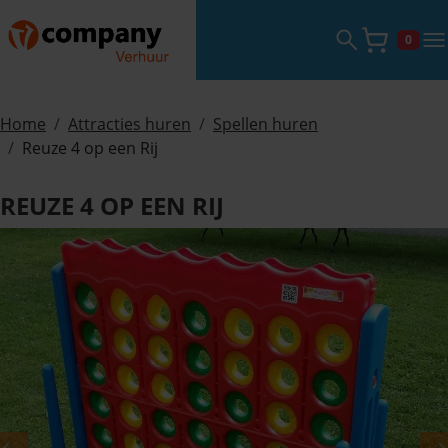
Zoekveld ope
tog
0
Winke
Home
Attracties huren
Spellen huren
Reuze 4 op een Rij
REUZE 4 OP EEN RIJ