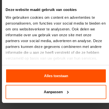
Deze website maakt gebruik van cookies
Huren bij Vcompany Verhuur
We gebruiken cookies om content en advertenties te
Bij ons is van alles mogelijk met betrekking tot het
personaliseren, om functies voor social media te bieden en
transport en op- en afbouwen. Omdat dit spel erg
om ons websiteverkeer te analyseren. Ook delen we
compact is en je er niet veel aan hoeft op te bouwen,
informatie over uw gebruik van onze site met onze
raden we je aan om zelf het
transport
te doen. Ook
partners voor social media, adverteren en analyse. Deze
raden we je het aan om dit zelf op- en af te bouwen. Dit
partners kunnen deze gegevens combineren met andere
scheelt namelijk in de kosten.
informatie die u aan ze heeft verstrekt of die ze hebben
verzameld op basis van uw gebruik van hun services.
Zijn er vragen over het spel? Dan kan je in contact
komen met een van onze medewerkers en deze staan je
graag te woord. Je kunt ons bereiken op werkdagen
Alles toestaan
tussen 8:00 en 17:00 en dat kan via de mail
(
info@vcompany.nl
) of via de telefoon (088 398 5000).
Heb je een algemene vraag dan heb je een grote kans
Aanpassen
dat het in onze FAQ staat.