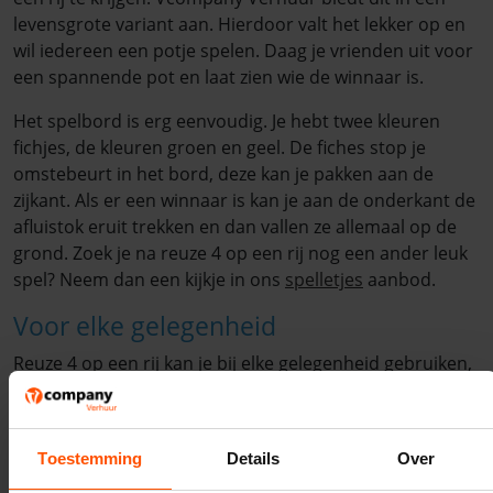
levensgrote variant aan. Hierdoor valt het lekker op en
wil iedereen een potje spelen. Daag je vrienden uit voor
een spannende pot en laat zien wie de winnaar is.
Het spelbord is erg eenvoudig. Je hebt twee kleuren
fichjes, de kleuren groen en geel. De fiches stop je
omstebeurt in het bord, deze kan je pakken aan de
zijkant. Als er een winnaar is kan je aan de onderkant de
afluistok eruit trekken en dan vallen ze allemaal op de
grond. Zoek je na reuze 4 op een rij nog een ander leuk
spel? Neem dan een kijkje in ons
spelletjes
aanbod.
Voor elke gelegenheid
Reuze 4 op een rij kan je bij elke gelegenheid gebruiken,
zo kan je het gebruiken op een feestje, evenement of
sportdag. Het zal een ware hit zijn! Als kinderen het niet
begrijpen is het erg simpel om het uit te leggen en te
Toestemming
Details
Over
spelen.