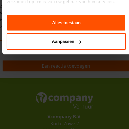
verzameld op basis van uw gebruik van hun services.
zomer met prachtige dagen waar we veel attracties hebben
verhuurd. Daarnaast zijn we trots dat ons assortiment flink
is uitgebreid en we kijken uit naar een nieuwe mooie
Alles toestaan
zomer.
Aanpassen
Meer blogs
Een reactie toevoegen
Vcompany B.V.
Korte Zuwe 2