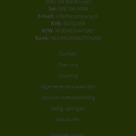
3985 SM Werkhoven
Tel:
088 398 5000
E-mail:
info@vcompany.nl
KVK:
62732498
BTW:
NL854935447B01
Bank:
NL64INGB0007974208
Contact
Over ons
Levering
Algemene voorwaarden
Sponsor samenwerking
Veilig springen
Vacatures
Springkussens