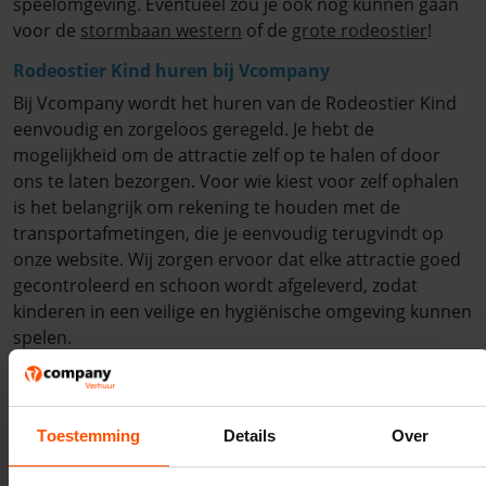
speelomgeving. Eventueel zou je ook nog kunnen gaan
voor de
stormbaan western
of de
grote rodeostier
!
Rodeostier Kind huren bij Vcompany
Bij Vcompany wordt het huren van de Rodeostier Kind
eenvoudig en zorgeloos geregeld. Je hebt de
mogelijkheid om de attractie zelf op te halen of door
ons te laten bezorgen. Voor wie kiest voor zelf ophalen
is het belangrijk om rekening te houden met de
transportafmetingen, die je eenvoudig terugvindt op
onze website. Wij zorgen ervoor dat elke attractie goed
gecontroleerd en schoon wordt afgeleverd, zodat
kinderen in een veilige en hygiënische omgeving kunnen
spelen.
Vcompany: de specialist in attractieverhuur
Met jarenlange ervaring in de verhuurbranche weet
Vcompany als geen ander hoe belangrijk
Toestemming
Details
Over
betrouwbaarheid en kwaliteit zijn. Wij bieden een breed