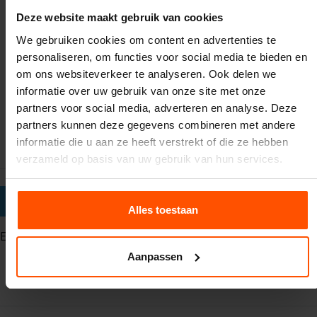
assortiment aan attracties en garanderen een
professionele en klantvriendelijke service. Onze
Deze website maakt gebruik van cookies
producten worden regelmatig gecontroleerd en
We gebruiken cookies om content en advertenties te
voldoen aan alle veiligheidseisen, zodat jij zonder
personaliseren, om functies voor social media te bieden en
zorgen kunt genieten van een geslaagd evenement.
om ons websiteverkeer te analyseren. Ook delen we
informatie over uw gebruik van onze site met onze
Wie op zoek is naar een betrouwbare verhuurder met
partners voor social media, adverteren en analyse. Deze
aandacht voor detail, zit bij Vcompany helemaal goed.
partners kunnen deze gegevens combineren met andere
informatie die u aan ze heeft verstrekt of die ze hebben
verzameld op basis van uw gebruik van hun services.
BEOORDELING:
Alles toestaan
Er zijn geen beoordelingen
Aanpassen
Een beoordeling toevoegen