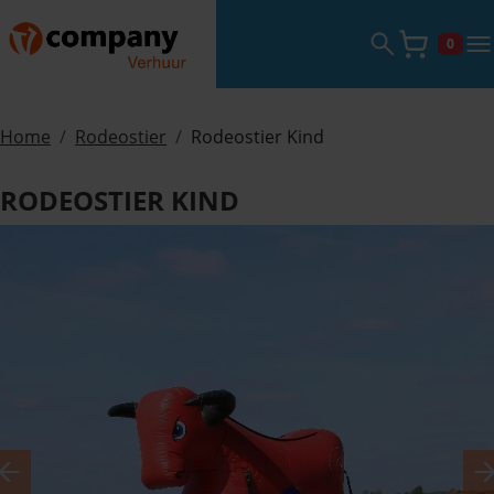
Zoekveld ope
tog
0
Winke
Home
Rodeostier
Rodeostier Kind
RODEOSTIER KIND
Previous
N