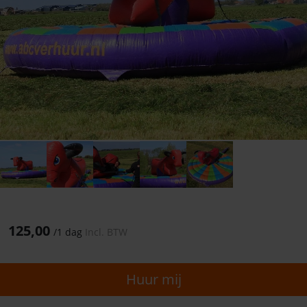
125,00
/
1 dag
Incl. BTW
Huur mij