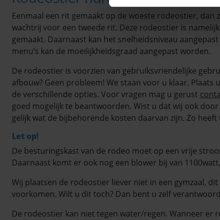
Eenmaal een rit gemaakt op de woeste rodeostier, dan 
wachtrij voor een tweede rit. Deze rodeostier is nameli
gemaakt. Daarnaast kan het snelheidsniveau aangepast
menu’s kan de moeilijkheidsgraad aangepast worden.
De rodeostier is voorzien van gebruiksvriendelijke gebrui
afbouw? Geen probleem! We staan voor u klaar. Plaats u
de verschillende opties. Voor vragen mag u gerust
conta
goed mogelijk te beantwoorden. Wist u dat wij ook door 
gelijk wat de bijbehorende kosten daarvan zijn. Zo heeft
Let op!
De besturingskast van de rodeo moet op een vrije stro
Daarnaast komt er ook nog een blower bij van 1100watt
Wij plaatsen de rodeostier liever niet in een gymzaal, 
voorkomen. Wilt u dit toch? Dan bent u zelf verantwoord
De rodeostier kan niet tegen water/regen. Wanneer er r