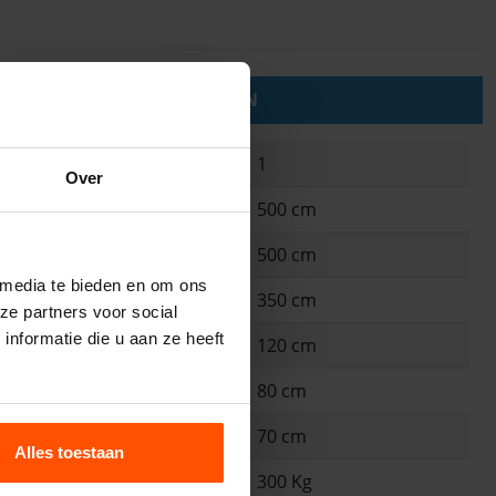
PRODUCTEIGENSCHAPPEN
Blowers 1100 watt
1
Over
Lengte
500 cm
Breedte
500 cm
 media te bieden en om ons
Hoogte
350 cm
ze partners voor social
nformatie die u aan ze heeft
Transport Lengte
120 cm
Transport Breedte
80 cm
Transport Hoogte
70 cm
Alles toestaan
Gewicht
300 Kg