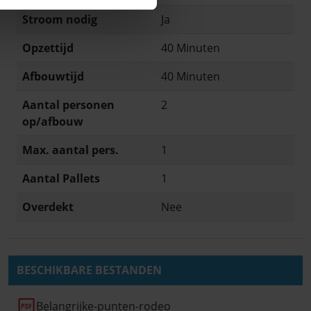
Stroom nodig
Ja
Opzettijd
40 Minuten
Afbouwtijd
40 Minuten
Aantal personen
2
op/afbouw
Max. aantal pers.
1
Aantal Pallets
1
Overdekt
Nee
BESCHIKBARE BESTANDEN
Belangrijke-punten-rodeo