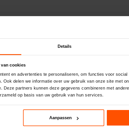
f verjaardagsfeest
Details
aagt zich als geoefende cowboy op de rug van deze
slechts met 1 hand het touw vast. Zet u schrap en ga
ostier aankan? Wie blijft het langst zitten op de
 van cookies
at valt iedereen van de rodeostier af: de één na een
ent en advertenties te personaliseren, om functies voor social
inuut of twee vol. Om een zachte landing te garanderen
. Ook delen we informatie over uw gebruik van onze site met on
re simulatoren. Er zijn verschillende thema's, dus voor
e. Deze partners kunnen deze gegevens combineren met andere i
bijvoorbeeld de
rodeo paard
of de
kameel
eens. Eens een
erzameld op basis van uw gebruik van hun services.
en paard hebben? Bekijk ze via
onze website
. Zo heeft u
Aanpassen