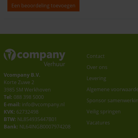
Een beoordeling toevoegen
Contact
Over ons
Vcompany B.V.
Levering
Korte Zuwe 2
Algemene voorwaard
3985 SM Werkhoven
Tel:
088 398 5000
Sponsor samenwerki
E-mail:
info@vcompany.nl
Veilig springen
KVK:
62732498
BTW:
NL854935447B01
Vacatures
Bank:
NL64INGB0007974208