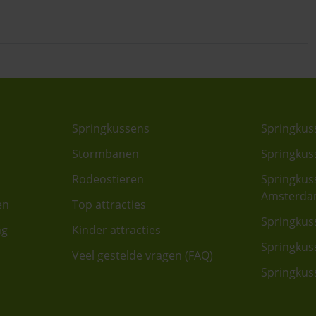
Springkussens
Springkus
Stormbanen
Springkus
Rodeostieren
Springkus
Amsterd
en
Top attracties
Springkus
ng
Kinder attracties
Springkus
Veel gestelde vragen (FAQ)
Springkus