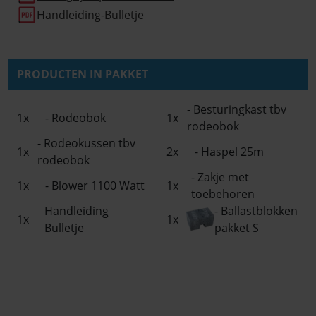
Handleiding-Bulletje
PRODUCTEN IN PAKKET
- Besturingkast tbv
1x
- Rodeobok
1x
rodeobok
- Rodeokussen tbv
1x
2x
- Haspel 25m
rodeobok
- Zakje met
1x
- Blower 1100 Watt
1x
toebehoren
Handleiding
- Ballastblokken
1x
1x
Bulletje
pakket S