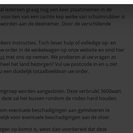
zal iedereen graag nog een keer plaatsnemen in de
jk voorzien van een zachte kop welke van schuimrubber is
 worden aan de deelnemer. Door de verschillende
kers instructies. Toch liever hulp of volledige op- en
w order in de winkelwagen op onze website en vind hier
ct
met ons op nemen. We proberen al uw vragen zo
heel het land bezorgen? Vul uw postcode in en u ziet
 u een duidelijk totaalbeeldvan uw order.
omgroep worden aangesloten. Deze verbruikt 3600watt.
, deze zal het kussen rondom de rodeo hard houden.
dit om eventuele beschadigingen aan gymvloeren te
elijk voor eventuele beschadigingen aan de vloer.
egen op komst is, wees dan voorbereid dat deze