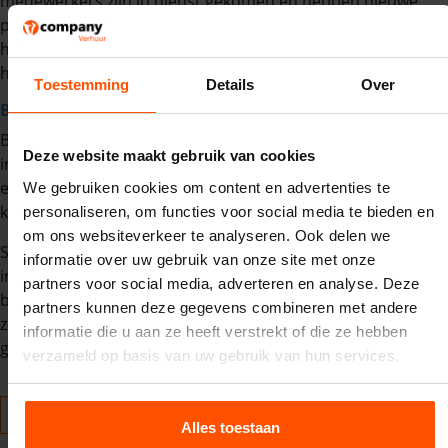
medewerkers zijn in dienst gekomen en hebben nieuwe
protocollen opgesteld. Zo kunnen we de klanten beter
helpen en ervoor zorgen dat iedereen een zorgeloze dag
heeft.
Toestemming
Details
Over
Bedankt voor het vertrouwen
Bij Vcompany Verhuur zorgen we ervoor dat alle attracties
Deze website maakt gebruik van cookies
in goede staat zijn, zodat elke klant ervan kan genieten. Met
een ruim assortiment is er voor iedereen wel iets uit te
We gebruiken cookies om content en advertenties te
kiezen!
personaliseren, om functies voor social media te bieden en
om ons websiteverkeer te analyseren. Ook delen we
Samen hebben we er een geweldig jaar van gemaakt, zowel
informatie over uw gebruik van onze site met onze
in de winter als in de zomer. Hiervoor willen we jullie
partners voor social media, adverteren en analyse. Deze
bedanken en kijken uit naar weer een mooi nieuw jaar! Wij
partners kunnen deze gegevens combineren met andere
zijn druk bezig met de voorbereidingen zodat we jullie zo
informatie die u aan ze heeft verstrekt of die ze hebben
goed mogelijk kunnen helpen.
verzameld op basis van uw gebruik van hun services.
Meer blogs
Alles toestaan